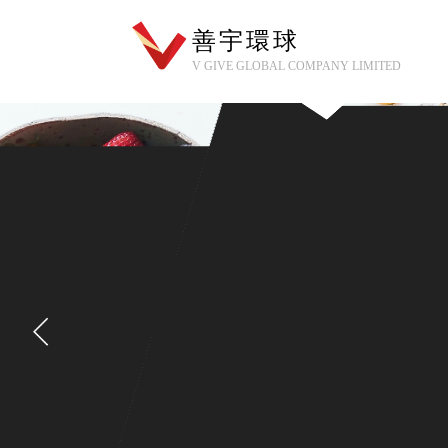
善宇環球
V GIVE GLOBAL COMPANY LIMITED